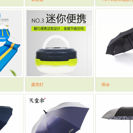
露营灯
雨伞