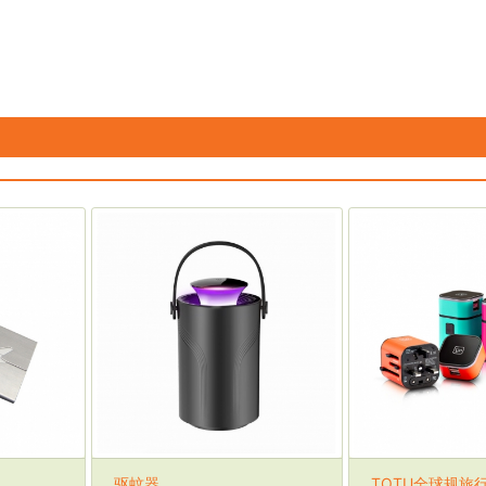
驱蚊器
TOTU全球规旅