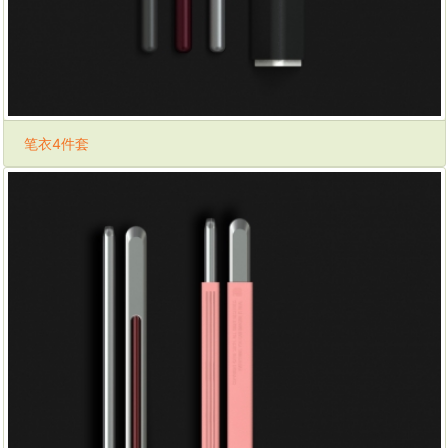
笔衣4件套