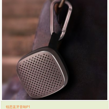
锐思蓝牙音响P1