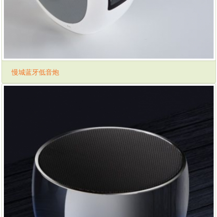
慢城蓝牙低音炮