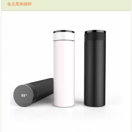
金点奖焖烧杯