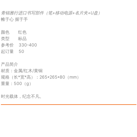
青锦雅行进口书写部件（笔+移动电源+名片夹+U盘）
帷于心 握于手
颜色
红色
类型
标品
参考价 330-400
起订量 50
产品简介
材质：
金属/红木/黄铜
规格（长*宽*高）：
265*265*80（mm）
重量：
500
（g）
时光载体，纪念不凡。