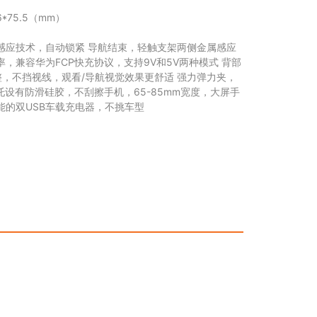
06*75.5（mm）
能感应技术，自动锁紧 导航结束，轻触支架两侧金属感应
率，兼容华为FCP快充协议，支持9V和5V两种模式 背部
，不挡视线，观看/导航视觉效果更舒适 强力弹力夹，
设有防滑硅胶，不刮擦手机，65-85mm宽度，大屏手
功能的双USB车载充电器，不挑车型