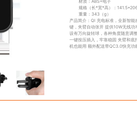
材质：
ABS+电子
规格（长*宽*高）：
141.5*2
重量：
343
（g）
产品简介：QI 充电标准，全新智
键，夹臂自动张开 提供10W无线功
设有万向旋转球，各种角度随意调整
一键按压插入，牢靠稳固 夹臂和底托
机也能用 额外配送带QC3.0快充