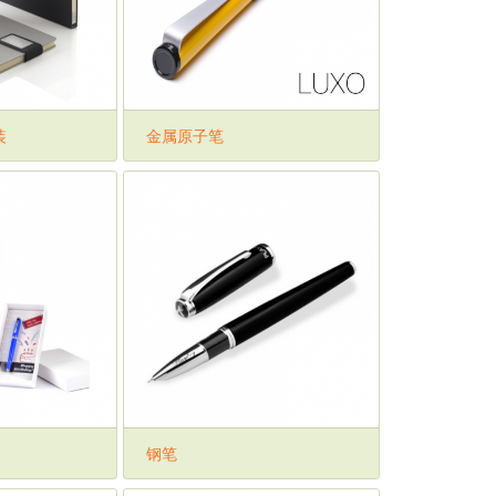
装
金属原子笔
钢笔