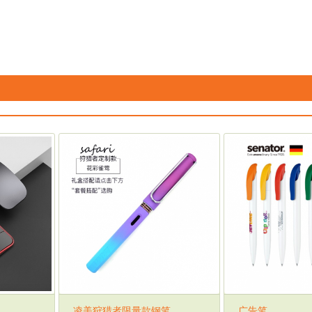
凌美狩猎者限量款钢笔
广告笔